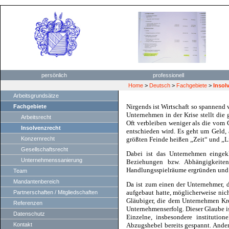
persönlich
professionell
Home
>
Deutsch
>
Fachgebiete
>
Insol
Arbeitsgrundsätze
Nirgends ist Wirtschaft so spannend
Fachgebiete
Unter­neh­men in der Krise stellt die
Arbeitsrecht
Oft verbleiben weniger als die vo
Insolvenzrecht
entschieden wird. Es geht um Geld, 
Konzernrecht
größten Feinde heißen „Zeit“ und „Li
Gesellschaftsrecht
Dabei ist das Unternehmen eingekle
Unternehmenssanierung
Beziehungen bzw. Abhängigkeiten.
Handlungsspielräume er­gründen und d
Team
Mandantenbereich
Da ist zum einen der Unternehmer, 
aufgebaut hatte, möglicherweise nic
Partnerschaften / Mitgliedschaften
Gläubiger, die dem Unternehmen Kre
Referenzen
Unternehmenserfolg. Dieser Glaube ist
Datenschutz
Einzelne, insbeson­dere instituti
Kontakt
Abzugshebel bereits gespannt. Andere