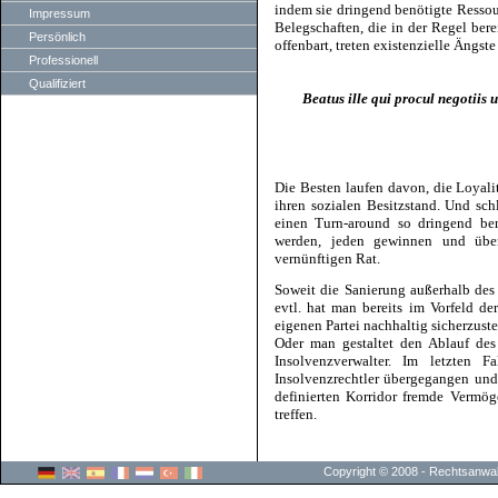
indem sie dringend benötigte Ressou
Impressum
Belegschaften, die in der Regel ber
Persönlich
offenbart, treten existenzielle Ängste
Professionell
Qualifiziert
Beatus ille qui procul negotiis 
Die Besten laufen davon, die Loyali
ihren sozialen Besitzstand. Und schl
einen Turn-around so dringend ben
werden, jeden gewinnen und über­
vernünftigen Rat.
Soweit die Sanierung außer­halb des 
evtl. hat man bereits im Vorfeld d
eigenen Partei nachhaltig sicherzuste
Oder man gestaltet den Ablauf des 
Insolvenzverwalter. Im letzten 
Insolvenzrechtler übergegangen und 
definierten Korridor fremde Vermög
treffen.
Copyright © 2008 - Rechtsanwalt