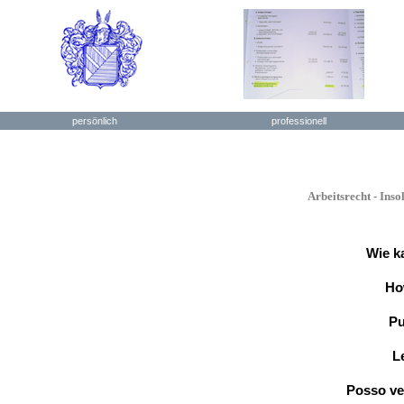
persönlich
professionell
Arbeitsrecht - Ins
Wie k
Ho
Pu
L
Posso ven