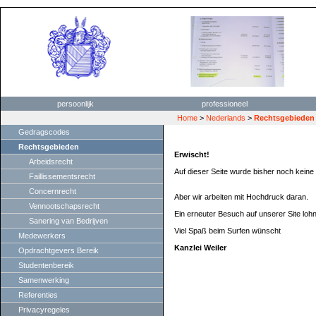
persoonlijk
professioneel
Home
>
Nederlands
>
Rechtsgebieden
Gedragscodes
Rechtsgebieden
Erwischt!
Arbeidsrecht
Auf dieser Seite wurde bisher noch keine I
Faillissementsrecht
Concernrecht
Aber wir arbeiten mit Hochdruck daran.
Vennootschapsrecht
Ein erneuter Besuch auf unserer Site lohn
Sanering van Bedrijven
Viel Spaß beim Surfen wünscht
Medewerkers
Kanzlei Weiler
Opdrachtgevers Bereik
Studentenbereik
Samenwerking
Referenties
Privacyregeles