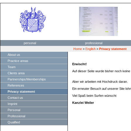
personal
professional
Home
>
English
>
Privacy statement
About us
Practice areas
Erwischt!
Team
Auf dieser Seite wurde bisher noch keine I
Clients area
Partnerships/Memberships
Aber wir arbeiten mit Hochdruck daran.
References
Ein erneuter Besuch auf unserer Site lohn
Privacy statement
Viel Spaß beim Surfen wünscht
Contact us
Kanzlei Weiler
Imprint
Personal
Professional
Qualified